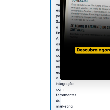
vendas,
especialmente
para
SaaS
e
fintechs.
A
escolha
deve
considerar
necessidades
específicas,
escalabilidade
e
integração
com
ferramentas
de
marketing