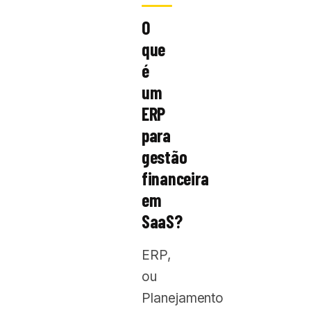
O
que
é
um
ERP
para
gestão
financeira
em
SaaS?
ERP,
ou
Planejamento