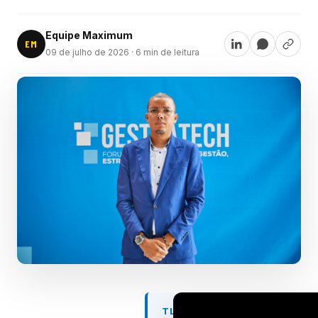
Equipe Maximum
EM
09 de julho de 2026
· 6 min de leitura
TL;DR