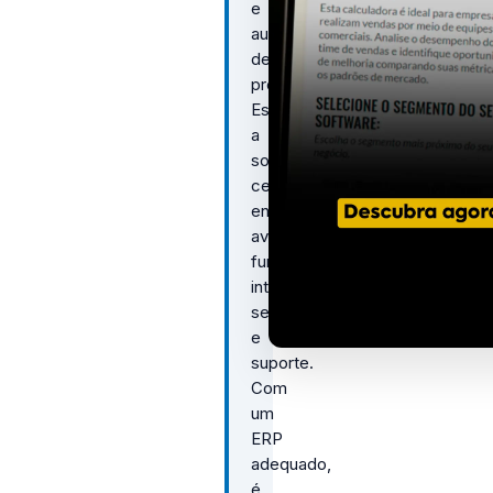
e
automação
de
processos.
Escolher
a
solução
certa
envolve
avaliar
funcionalidades,
integração,
segurança
e
suporte.
Com
um
ERP
adequado,
é