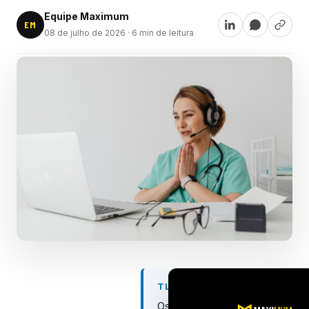
Equipe Maximum
EM
08 de julho de 2026
· 6 min de leitura
TL;DR
Os