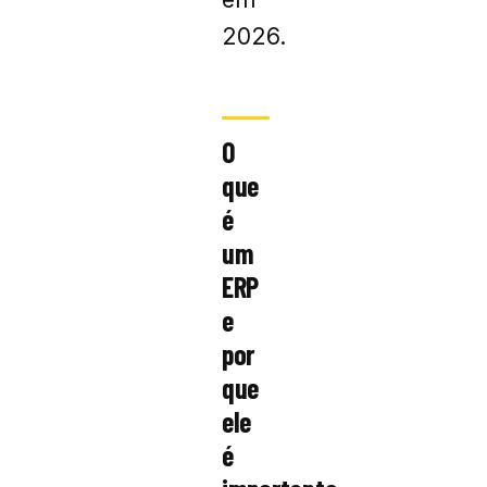
2026.
O
que
é
um
ERP
e
por
que
ele
é