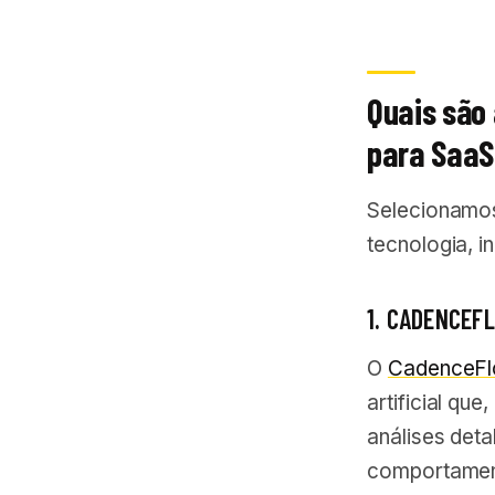
Quais são
para SaaS
Selecionamos
tecnologia, i
1. CADENCEF
O
CadenceF
artificial qu
análises det
comportament