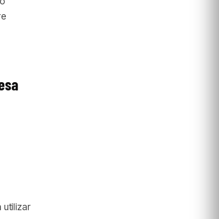
 o
re
resa
u
utilizar