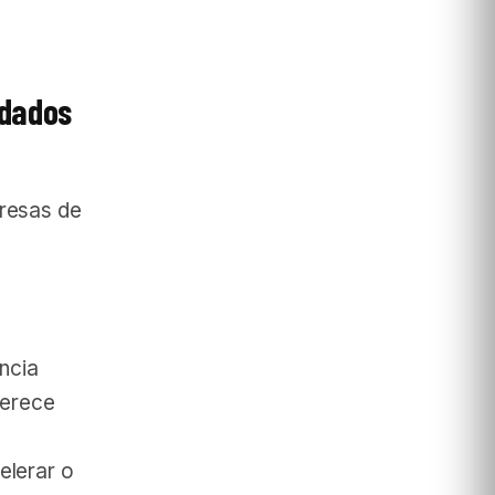
 dados
resas de
ncia
ferece
elerar o