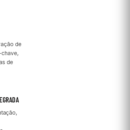
eração de
s-chave,
as de
TEGRADA
ntação,