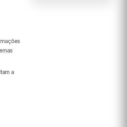
ormações
temas
itam a