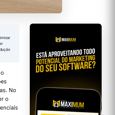
imizar
er
edução
ão
ões
das. No
er o
enciais