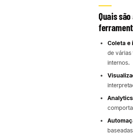
Quais são
ferramen
Coleta e
de várias
internos.
Visualiza
interpret
Analytics
comportam
Automaç
baseadas 