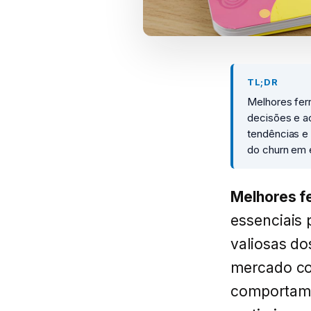
TL;DR
Melhores fer
decisões e ac
tendências e 
do churn em 
Melhores f
essenciais 
valiosas do
mercado co
comportame