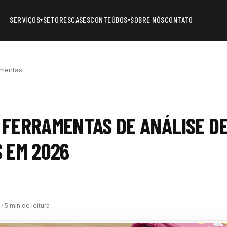
SERVIÇOS
SETORES
CASES
CONTEÚDOS
SOBRE NÓS
CONTATO
▾
▾
amentas
FERRAMENTAS DE ANÁLISE D
 EM 2026
m
· 5 min de leitura