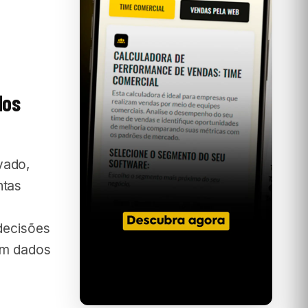
dos
vado,
ntas
 decisões
 em dados