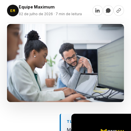
Equipe Maximum
EM
02 de julho de 2026
· 7 min de leitura
TL;DR
Melhores