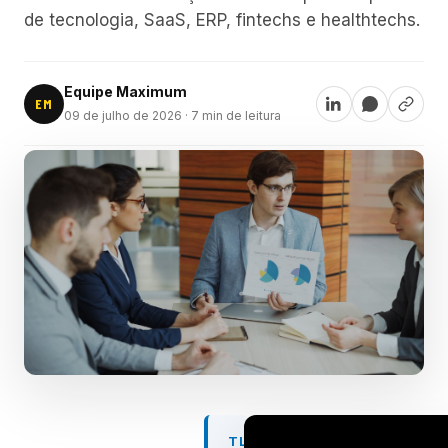
de tecnologia, SaaS, ERP, fintechs e healthtechs.
Equipe Maximum
EM
09 de julho de 2026
· 7 min de leitura
TL;DR