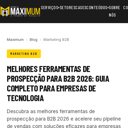
SERVIÇOS
SETORES
CASES
CONTEÚDOS
SOBRE
CO
▾
▾
NÓS
Maximum
›
Blog
›
Marketing B2B
MARKETING B2B
MELHORES FERRAMENTAS DE
PROSPECÇÃO PARA B2B 2026: GUIA
COMPLETO PARA EMPRESAS DE
TECNOLOGIA
Descubra as melhores ferramentas de
prospecção para B2B 2026 e acelere seu pipeline
de vendas com soluções eficazes para empresas