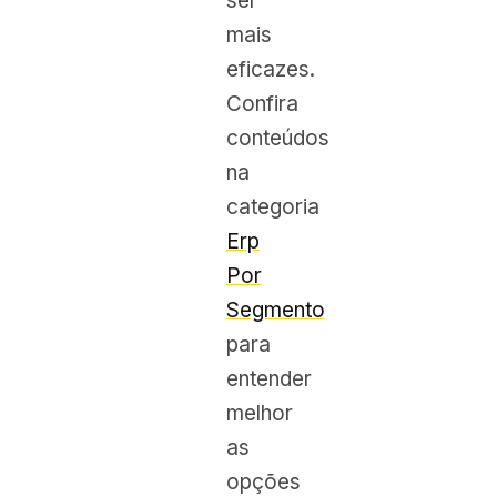
ser
mais
eficazes.
Confira
conteúdos
na
categoria
Erp
Por
Segmento
para
entender
melhor
as
opções