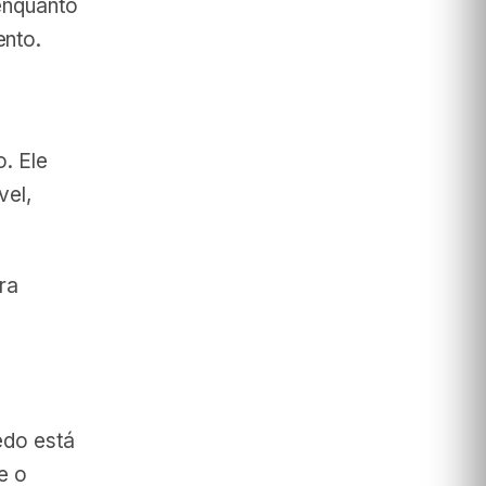
enquanto
ento.
o. Ele
vel,
ra
edo está
e o