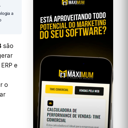
r
logia a
o
B
são
gerar
 ERP e
r o
ar