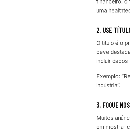
financeiro, 
uma healthte
2. USE TÍTU
O título é o 
deve destacar
incluir dados
Exemplo: “R
indústria”.
3. FOQUE NO
Muitos anúnci
em mostrar c