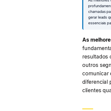
As melhores 
profundamente
chamadas para
gerar leads q
essenciais pa
As melhore
fundamentai
resultados
outros seg
comunicar d
diferencial
clientes qua