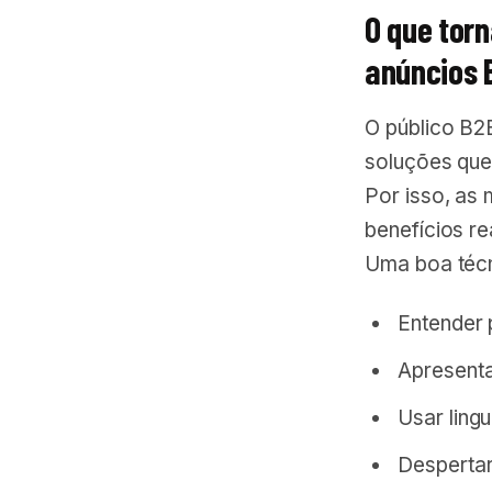
O que tor
anúncios 
O público B2
soluções que
Por isso, as
benefícios r
Uma boa técn
Entender 
Apresenta
Usar ling
Despertar