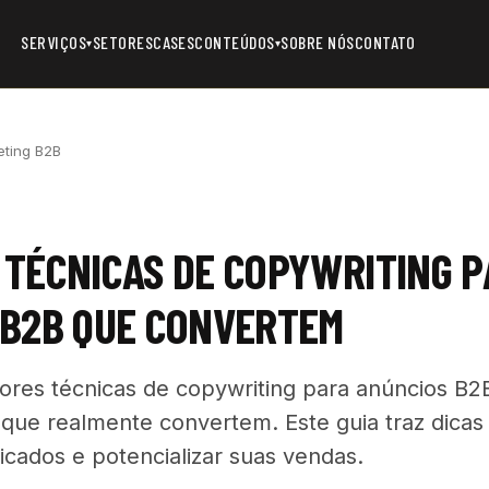
SERVIÇOS
SETORES
CASES
CONTEÚDOS
SOBRE NÓS
CONTATO
▾
▾
eting B2B
TÉCNICAS DE COPYWRITING 
 B2B QUE CONVERTEM
res técnicas de copywriting para anúncios B2
que realmente convertem. Este guia traz dicas 
ificados e potencializar suas vendas.