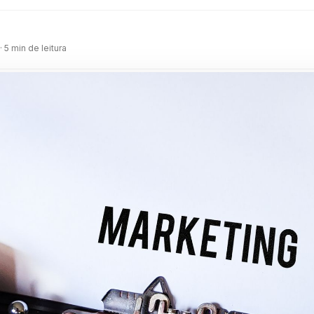
m
· 5 min de leitura