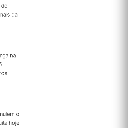
 de
nais da
ança na
5
ros
imulem o
ita hoje