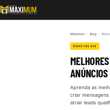
Maximum
›
Blog
›
Mark
MARKETING B2B
MELHORES 
ANÚNCIOS
Aprenda as melho
criar mensagens 
atrair leads qual