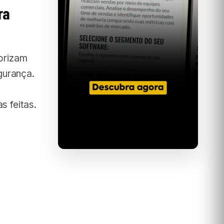
ra
lorizam
gurança.
s feitas.