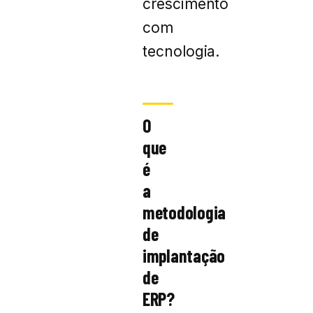
crescimento
com
tecnologia.
O
que
é
a
metodologia
de
implantação
de
ERP?