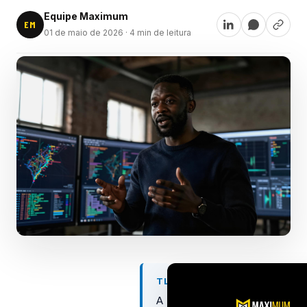
Equipe Maximum
EM
01 de maio de 2026
· 4 min de leitura
TL;DR
A