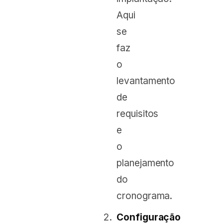
Aqui
se
faz
o
levantamento
de
requisitos
e
o
planejamento
do
cronograma.
Configuração