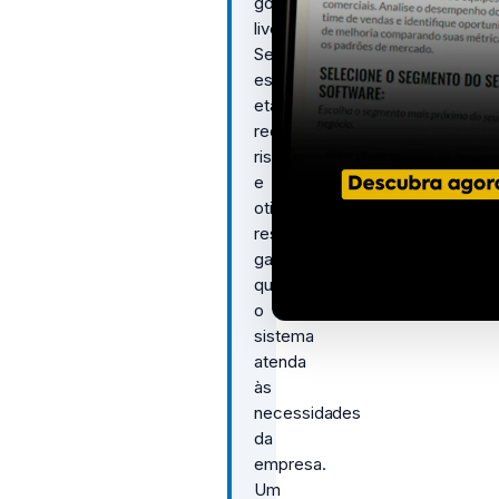
go-
live.
Seguir
essas
etapas
reduz
riscos
e
otimiza
resultados,
garantindo
que
o
sistema
atenda
às
necessidades
da
empresa.
Um