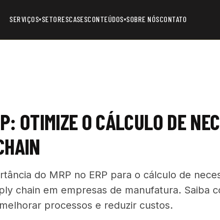
SERVIÇOS
SETORES
CASES
CONTEÚDOS
SOBRE NÓS
CONTATO
▾
▾
P: OTIMIZE O CÁLCULO DE NE
CHAIN
rtância do MRP no ERP para o cálculo de neces
pply chain em empresas de manufatura. Saiba c
melhorar processos e reduzir custos.