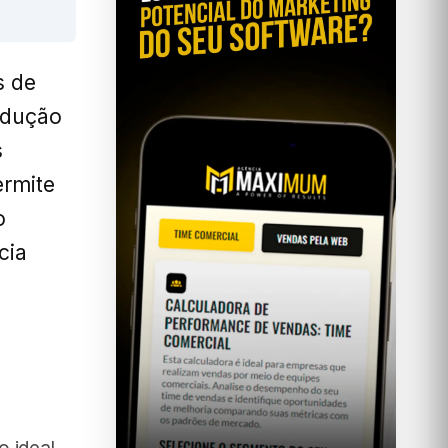
s de
odução
s
ermite
o
cia