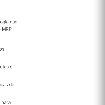
logia que
do MRP
tos
etas e
ticas de
 para