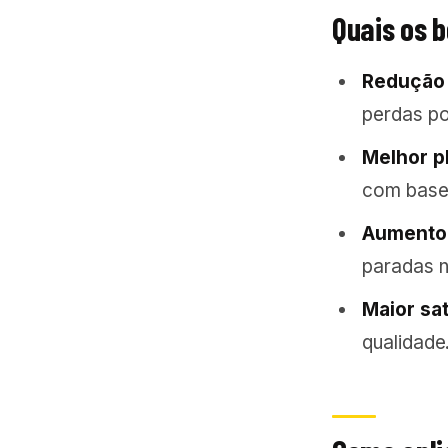
Quais os 
Redução 
perdas po
Melhor p
com base 
Aumento 
paradas n
Maior sat
qualidade