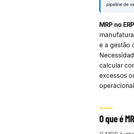
pipeline de v
MRP no ER
manufatura
e a gestão 
Necessidade
calcular co
excessos ou
operacional
O que é M