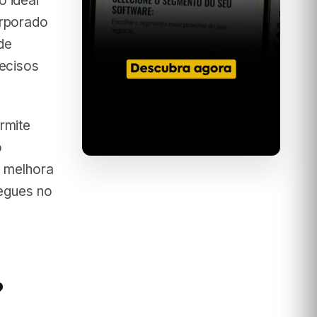
 ideal
orporado
de
ecisos
rmite
o
e melhora
regues no
?