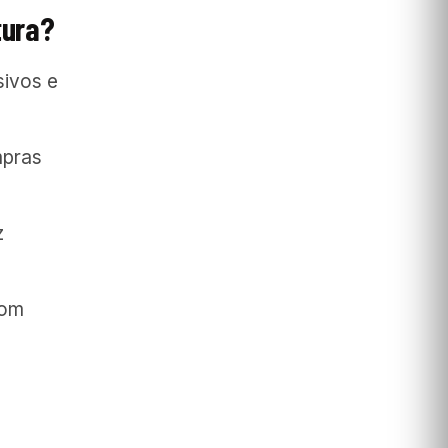
tura?
sivos e
mpras
z
com