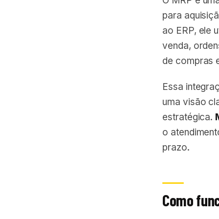
O MRP é uma 
para aquisiç
ao ERP, ele 
venda, orden
de compras 
Essa integra
uma visão cla
estratégica.
o atendiment
prazo.
Como func