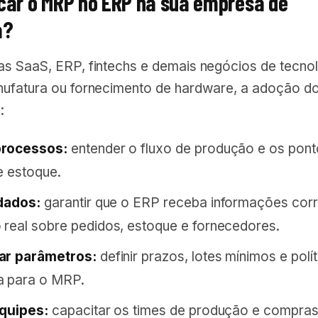
car o MRP no ERP na sua empresa de
a?
s SaaS, ERP, fintechs e demais negócios de tecno
ufatura ou fornecimento de hardware, a adoção 
:
rocessos:
entender o fluxo de produção e os pon
e estoque.
dados:
garantir que o ERP receba informações corr
real sobre pedidos, estoque e fornecedores.
ar parâmetros:
definir prazos, lotes mínimos e polí
a para o MRP.
equipes:
capacitar os times de produção e compras