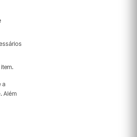
e
essários
item.
 a
. Além