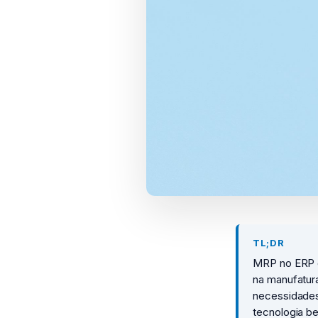
TL;DR
MRP no ERP é
na manufatur
necessidades
tecnologia be