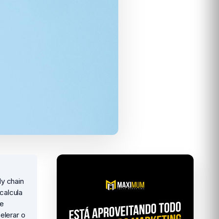
y chain
calcula
de
elerar o