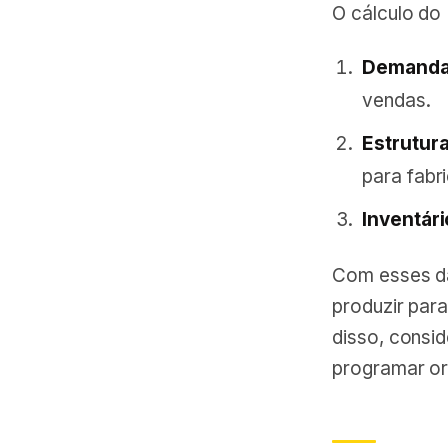
O cálculo do
Demanda
vendas.
Estrutur
para fabri
Inventári
Com esses da
produzir par
disso, consi
programar or