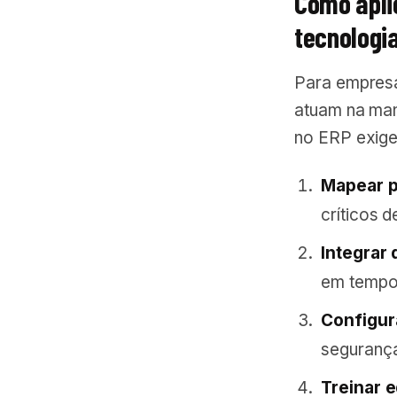
Como apli
tecnologi
Para empresa
atuam na man
no ERP exige
Mapear p
críticos d
Integrar 
em tempo 
Configur
seguranç
Treinar 