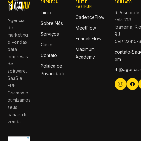
EMPRESA
SUITE
CONTATO
MAXIMUM
Início
R. Visconde 
CadenceFlow
sala 718
Agência
Sobre Nós
Ipanema, Rio
de
MeetFlow
Serviços
RJ
marketing
FunnelsFlow
CEP 22410-
e vendas
Cases
para
Maximum
contato@ag
Contato
empresas
Academy
om
de
Política de
rh@agencia
software,
Privacidade
SaaS e
ERP.
Criamos e
otimizamos
seus
canais de
venda.