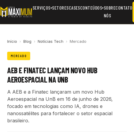
SERVIÇOS
SETORES
CASES
CONTEÚDOS
SOBRE
CONTATO
▾
▾
NÓS
Início
›
Blog
›
Notícias Tech
›
Mercado
MERCADO
AEB E FINATEC LANÇAM NOVO HUB
AEROESPACIAL NA UNB
A AEB e a Finatec lançaram um novo Hub
Aeroespacial na UnB em 16 de junho de 2026,
focado em tecnologias como IA, drones e
nanossatélites para fortalecer o setor espacial
brasileiro.