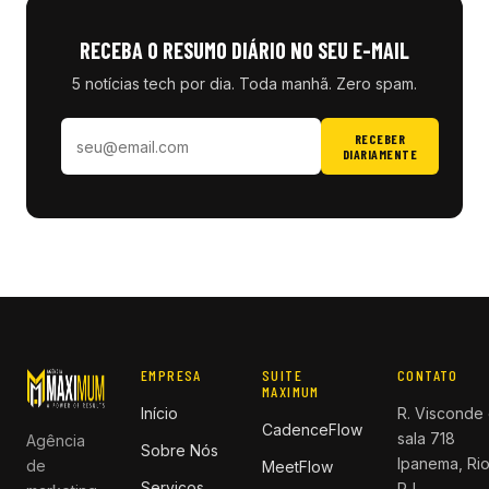
RECEBA O RESUMO DIÁRIO NO SEU E-MAIL
5 notícias tech por dia. Toda manhã. Zero spam.
RECEBER
DIARIAMENTE
EMPRESA
SUITE
CONTATO
MAXIMUM
Início
R. Visconde 
CadenceFlow
sala 718
Agência
Sobre Nós
Ipanema, Rio
de
MeetFlow
Serviços
RJ