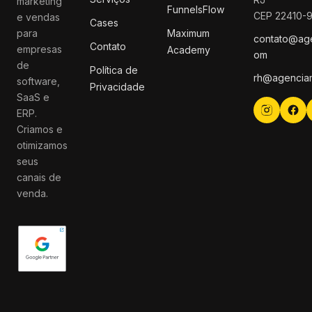
marketing
FunnelsFlow
CEP 22410-
e vendas
Cases
para
Maximum
contato@ag
Contato
empresas
Academy
om
de
Política de
rh@agencia
software,
Privacidade
SaaS e
ERP.
Criamos e
otimizamos
seus
canais de
venda.