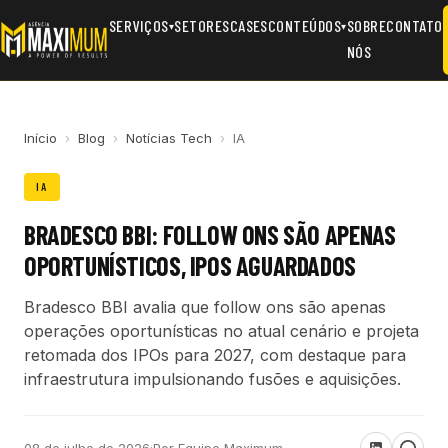
SERVIÇOS
SETORES
CASES
CONTEÚDOS
SOBRE
CONTATO
▾
▾
NÓS
Início
›
Blog
›
Notícias Tech
›
IA
IA
BRADESCO BBI: FOLLOW ONS SÃO APENAS
OPORTUNÍSTICOS, IPOS AGUARDADOS
Bradesco BBI avalia que follow ons são apenas
operações oportunísticas no atual cenário e projeta
retomada dos IPOs para 2027, com destaque para
infraestrutura impulsionando fusões e aquisições.
08 de julho de 2026
·
Por Equipe Maximum