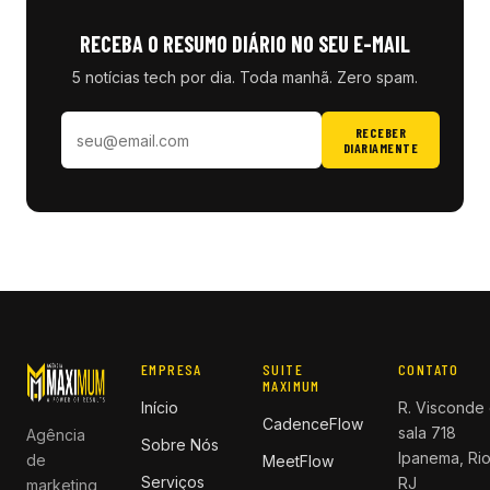
RECEBA O RESUMO DIÁRIO NO SEU E-MAIL
5 notícias tech por dia. Toda manhã. Zero spam.
RECEBER
DIARIAMENTE
EMPRESA
SUITE
CONTATO
MAXIMUM
Início
R. Visconde 
CadenceFlow
sala 718
Agência
Sobre Nós
Ipanema, Rio
de
MeetFlow
Serviços
RJ
marketing