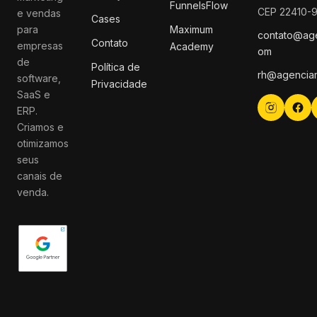
FunnelsFlow
CEP 22410-
e vendas
Cases
para
Maximum
contato@ag
Contato
empresas
Academy
om
de
Política de
rh@agencia
software,
Privacidade
SaaS e
ERP.
Criamos e
otimizamos
seus
canais de
venda.