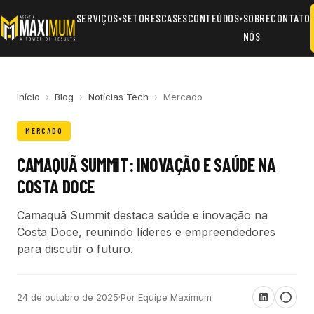
SERVIÇOS
SETORES
CASES
CONTEÚDOS
SOBRE
CONTATO
▾
▾
NÓS
Início
›
Blog
›
Notícias Tech
›
Mercado
MERCADO
CAMAQUÃ SUMMIT: INOVAÇÃO E SAÚDE NA
COSTA DOCE
Camaquã Summit destaca saúde e inovação na
Costa Doce, reunindo líderes e empreendedores
para discutir o futuro.
24 de outubro de 2025
·
Por Equipe Maximum