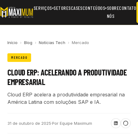
SERVIÇOS
SETORES
CASES
CONTEÚDOS
SOBRE
CONTATO
▾
▾
NÓS
Início
›
Blog
›
Notícias Tech
›
Mercado
MERCADO
CLOUD ERP: ACELERANDO A PRODUTIVIDADE
EMPRESARIAL
Cloud ERP acelera a produtividade empresarial na
América Latina com soluções SAP e IA.
31 de outubro de 2025
·
Por Equipe Maximum