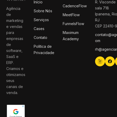
Início
R. Visconde 
CadenceFlow
sala 718
Agência
Sobre Nós
Ipanema, Rio
de
MeetFlow
Serviços
RJ
marketing
FunnelsFlow
CEP 22410-
e vendas
Cases
para
Maximum
contato@ag
Contato
empresas
Academy
om
de
Política de
rh@agencia
software,
Privacidade
SaaS e
ERP.
Criamos e
otimizamos
seus
canais de
venda.