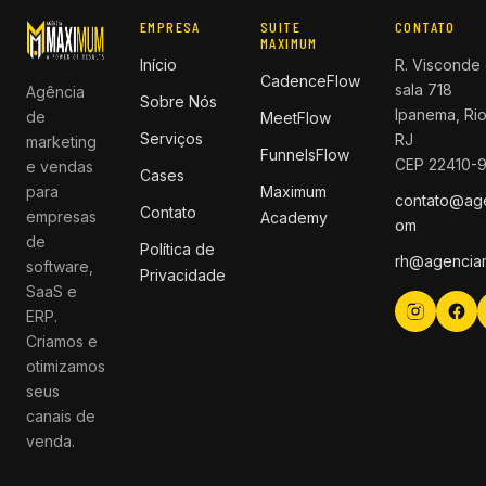
EMPRESA
SUITE
CONTATO
MAXIMUM
Início
R. Visconde 
CadenceFlow
sala 718
Agência
Sobre Nós
Ipanema, Rio
de
MeetFlow
Serviços
RJ
marketing
FunnelsFlow
CEP 22410-
e vendas
Cases
para
Maximum
contato@ag
Contato
empresas
Academy
om
de
Política de
rh@agencia
software,
Privacidade
SaaS e
ERP.
Criamos e
otimizamos
seus
canais de
venda.