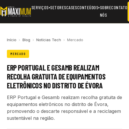
SERVIÇOS
SETORES
CASES
CONTEÚDOS
SOBRE
CONTATO
▾
▾
NÓS
Início
›
Blog
›
Notícias Tech
›
Mercado
MERCADO
ERP PORTUGAL E GESAMB REALIZAM
RECOLHA GRATUITA DE EQUIPAMENTOS
ELETRÔNICOS NO DISTRITO DE ÉVORA
ERP Portugal e Gesamb realizam recolha gratuita de
equipamentos eletrônicos no distrito de Évora,
promovendo o descarte responsável e a reciclagem
sustentável na região.