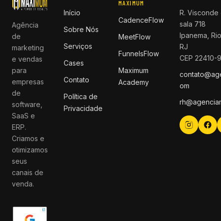
MAXIMUM
Início
R. Visconde 
CadenceFlow
sala 718
Agência
Sobre Nós
Ipanema, Rio
de
MeetFlow
Serviços
RJ
marketing
FunnelsFlow
CEP 22410-
e vendas
Cases
para
Maximum
contato@ag
Contato
empresas
Academy
om
de
Política de
rh@agencia
software,
Privacidade
SaaS e
ERP.
Criamos e
otimizamos
seus
canais de
venda.