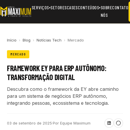
SERVIÇOS
SETORES
CASES
CONTEÚDOS
SOBRE
CONTATO
▾
▾
NÓS
Início
›
Blog
›
Notícias Tech
›
Mercado
MERCADO
FRAMEWORK EY PARA ERP AUTÔNOMO:
TRANSFORMAÇÃO DIGITAL
Descubra como o framework da EY abre caminho
para um sistema de negócios ERP autônomo,
integrando pessoas, ecossistema e tecnologia.
03 de setembro de 2025
·
Por Equipe Maximum