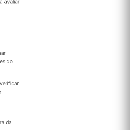
 avaliar
sar
ões do
erificar
e
e
ra da