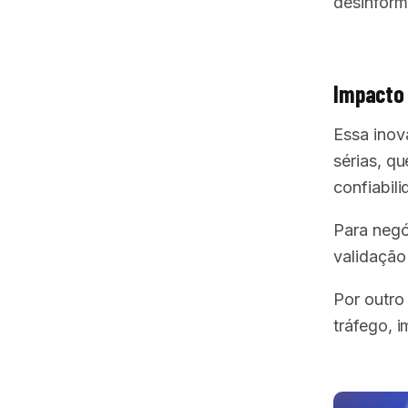
desinform
Impacto 
Essa inov
sérias, qu
confiabili
Para negó
validação 
Por outro
tráfego, 