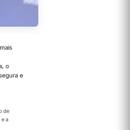
 mais
a
a, o
segura e
o de
 e a