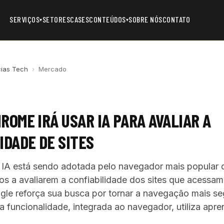
SERVIÇOS
SETORES
CASES
CONTEÚDOS
SOBRE NÓS
CONTATO
▾
▾
cias Tech
›
Mercado
ROME IRÁ USAR IA PARA AVALIAR A
IDADE DE SITES
IA está sendo adotada pelo navegador mais popular
ios a avaliarem a confiabilidade dos sites que acessa
oogle reforça sua busca por tornar a navegação mais se
sa funcionalidade, integrada ao navegador, utiliza apr