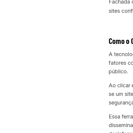
Fachada d
sites conf
Como o 
A tecnolo
fatores c
público.
Ao clicar
se um sit
segurança
Essa ferra
dissemina