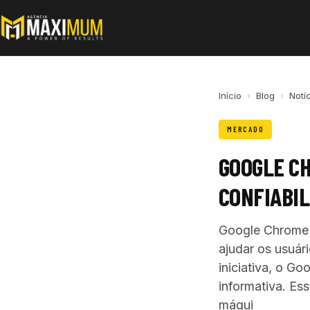
Início
›
Blog
›
Notí
MERCADO
GOOGLE CH
CONFIABIL
Google Chrome 
ajudar os usuár
iniciativa, o G
informativa. Es
máqui