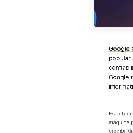
Google
popular 
confiabi
Google r
informat
Essa func
máquina p
credibili