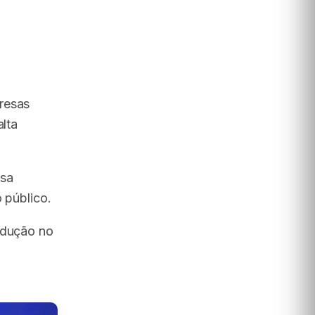
resas
alta
ssa
 público.
edução no