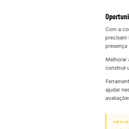
Oportun
Com a con
precisam 
presença d
Melhorar 
construir
Ferramen
ajudar ne
avaliaçõe
FONTE OR