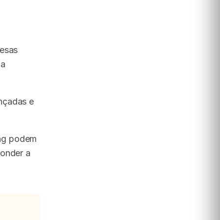
resas
ua
çadas e
ing podem
ponder a