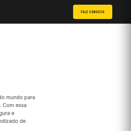
FALE CONOSCO
 do mundo para
m. Com essa
gura e
endizado de