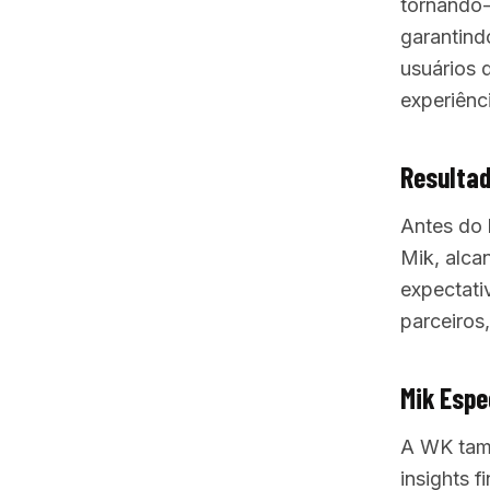
tornando-a
garantind
usuários 
experiênc
Resultad
Antes do 
Mik, alca
expectati
parceiro
Mik Espe
A WK tamb
insights 