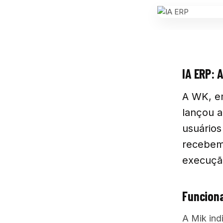
IA ERP: 
A WK, em
lançou a
usuários
recebem 
execução
Funciona
A Mik ind