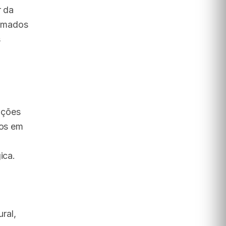
r da
amados
s
ações
ios em
ica.
ral,