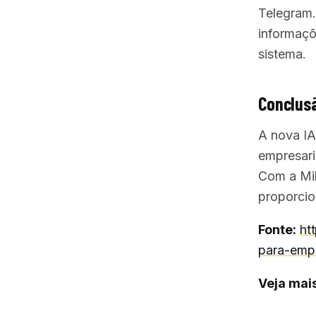
Telegram.
informaçõ
sistema.
Conclusã
A nova IA
empresari
Com a Mik
proporcio
Fonte:
ht
para-empo
Veja mais