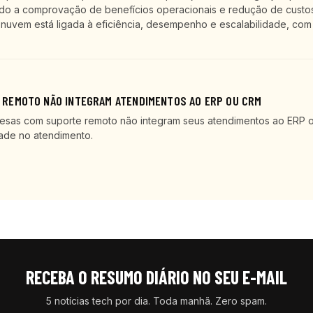
ndo a comprovação de benefícios operacionais e redução de custos
nuvem está ligada à eficiência, desempenho e escalabilidade, com
REMOTO NÃO INTEGRAM ATENDIMENTOS AO ERP OU CRM
esas com suporte remoto não integram seus atendimentos ao ERP 
ade no atendimento.
RECEBA O RESUMO DIÁRIO NO SEU E-MAIL
5 notícias tech por dia. Toda manhã. Zero spam.