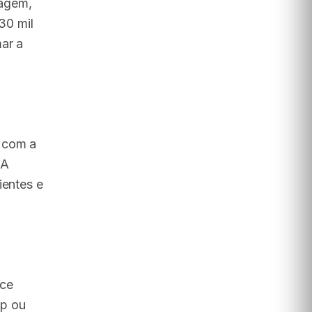
magem,
30 mil
ar a
o com a
 A
ientes e
ece
pp ou