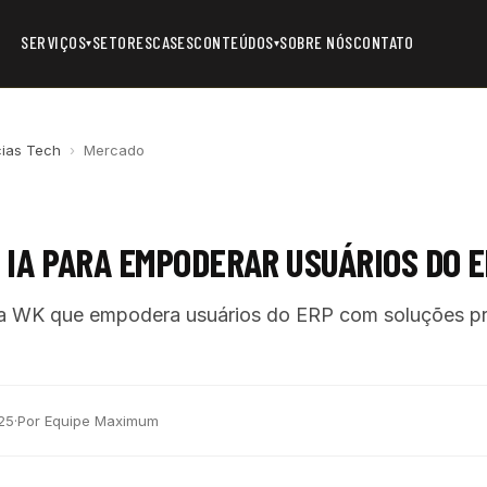
SERVIÇOS
SETORES
CASES
CONTEÚDOS
SOBRE NÓS
CONTATO
▾
▾
cias Tech
›
Mercado
IA PARA EMPODERAR USUÁRIOS DO 
a WK que empodera usuários do ERP com soluções pr
25
·
Por Equipe Maximum