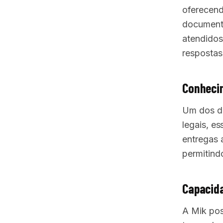
oferecend
document
atendidos
respostas
Conhecim
Um dos di
legais, e
entregas a
permitind
Capacida
A Mik pos