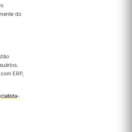
em
amente do
stão
suários.
A com ERP,
ialista-