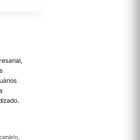
esarial,
s
uários
a
dizado.
cenário,