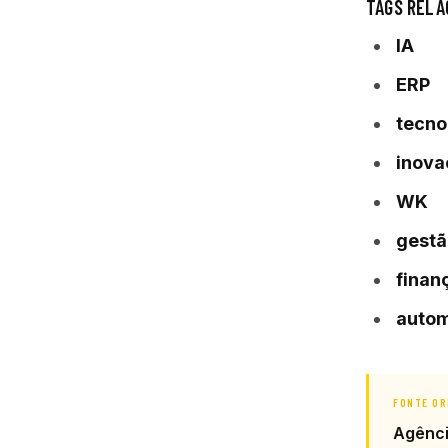
TAGS RELA
IA
ERP
tecno
inova
WK
gestã
finan
auto
FONTE OR
Agênc