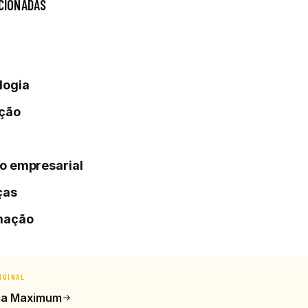
CIONADAS
logia
ção
o empresarial
ças
mação
IGINAL
ia Maximum