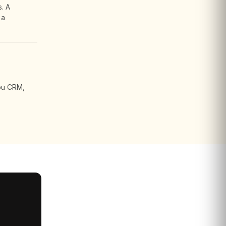
. A
 a
ou CRM,