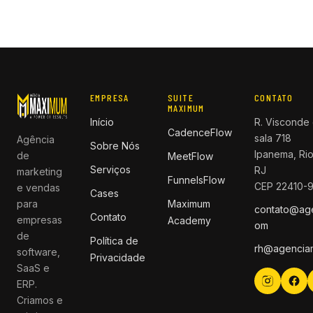
EMPRESA
SUITE
CONTATO
MAXIMUM
Início
R. Visconde 
CadenceFlow
sala 718
Agência
Sobre Nós
Ipanema, Rio
de
MeetFlow
Serviços
RJ
marketing
FunnelsFlow
CEP 22410-
e vendas
Cases
para
Maximum
contato@ag
Contato
empresas
Academy
om
de
Política de
rh@agencia
software,
Privacidade
SaaS e
ERP.
Criamos e