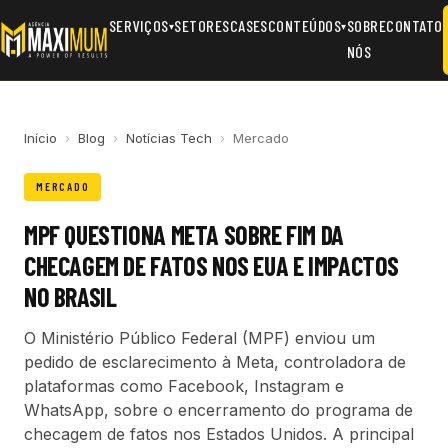
SERVIÇOS
SETORES
CASES
CONTEÚDOS
SOBRE
CONTATO
▾
▾
NÓS
Início
›
Blog
›
Notícias Tech
›
Mercado
MERCADO
MPF QUESTIONA META SOBRE FIM DA
CHECAGEM DE FATOS NOS EUA E IMPACTOS
NO BRASIL
O Ministério Público Federal (MPF) enviou um
pedido de esclarecimento à Meta, controladora de
plataformas como Facebook, Instagram e
WhatsApp, sobre o encerramento do programa de
checagem de fatos nos Estados Unidos. A principal