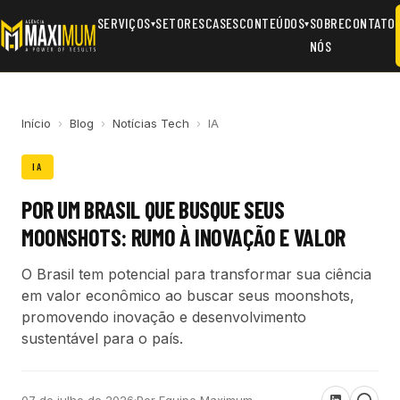
SERVIÇOS
SETORES
CASES
CONTEÚDOS
SOBRE
CONTATO
▾
▾
NÓS
Início
›
Blog
›
Notícias Tech
›
IA
IA
POR UM BRASIL QUE BUSQUE SEUS
MOONSHOTS: RUMO À INOVAÇÃO E VALOR
O Brasil tem potencial para transformar sua ciência
em valor econômico ao buscar seus moonshots,
promovendo inovação e desenvolvimento
sustentável para o país.
07 de julho de 2026
·
Por Equipe Maximum