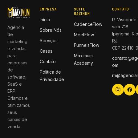
EMPRESA
SUITE
CONTATO
MAXIMUM
Início
R. Visconde 
CadenceFlow
sala 718
Agência
Sobre Nós
Ipanema, Rio
de
MeetFlow
Serviços
RJ
marketing
FunnelsFlow
CEP 22410-
e vendas
Cases
para
Maximum
contato@ag
Contato
empresas
Academy
om
de
Política de
rh@agencia
software,
Privacidade
SaaS e
ERP.
Criamos e
otimizamos
seus
canais de
venda.