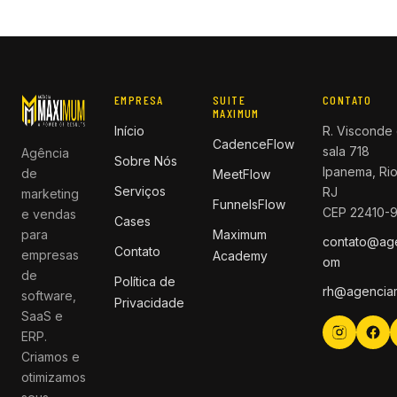
EMPRESA
SUITE
CONTATO
MAXIMUM
Início
R. Visconde 
CadenceFlow
sala 718
Agência
Sobre Nós
Ipanema, Rio
de
MeetFlow
Serviços
RJ
marketing
FunnelsFlow
CEP 22410-
e vendas
Cases
para
Maximum
contato@ag
Contato
empresas
Academy
om
de
Política de
rh@agencia
software,
Privacidade
SaaS e
ERP.
Criamos e
otimizamos