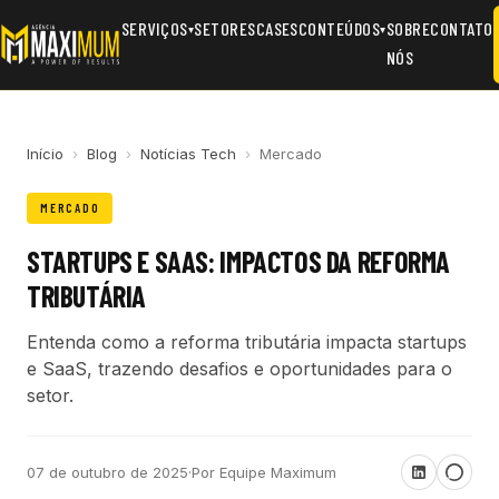
SERVIÇOS
SETORES
CASES
CONTEÚDOS
SOBRE
CONTATO
▾
▾
NÓS
Início
›
Blog
›
Notícias Tech
›
Mercado
MERCADO
STARTUPS E SAAS: IMPACTOS DA REFORMA
TRIBUTÁRIA
Entenda como a reforma tributária impacta startups
e SaaS, trazendo desafios e oportunidades para o
setor.
07 de outubro de 2025
·
Por Equipe Maximum