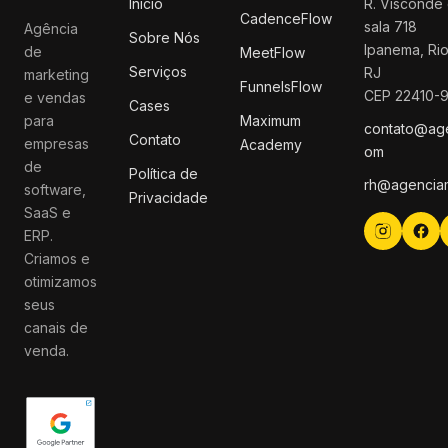
Início
R. Visconde 
CadenceFlow
sala 718
Agência
Sobre Nós
Ipanema, Rio
de
MeetFlow
Serviços
RJ
marketing
FunnelsFlow
CEP 22410-
e vendas
Cases
para
Maximum
contato@ag
Contato
empresas
Academy
om
de
Política de
rh@agencia
software,
Privacidade
SaaS e
ERP.
Criamos e
otimizamos
seus
canais de
venda.