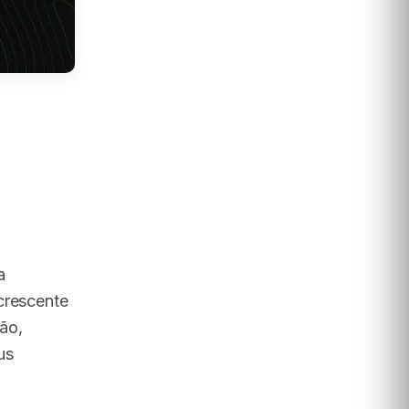
a
crescente
ção,
us