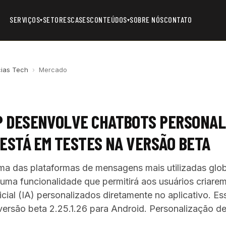
SERVIÇOS
SETORES
CASES
CONTEÚDOS
SOBRE NÓS
CONTATO
▾
▾
cias Tech
›
Mercado
 DESENVOLVE CHATBOTS PERSONAL
ESTÁ EM TESTES NA VERSÃO BETA
a das plataformas de mensagens mais utilizadas glob
ma funcionalidade que permitirá aos usuários criare
ificial (IA) personalizados diretamente no aplicativo. E
 versão beta 2.25.1.26 para Android. Personalização d