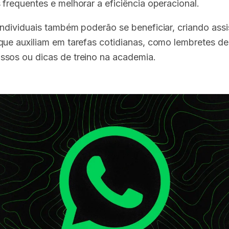
 frequentes e melhorar a eficiência operacional.
individuais também poderão se beneficiar, criando assi
que auxiliam em tarefas cotidianas, como lembretes de
sos ou dicas de treino na academia.