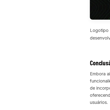
Logotipo 
desenvolv
Conclus
Embora ai
funcionali
de incorpo
oferecend
usuários.