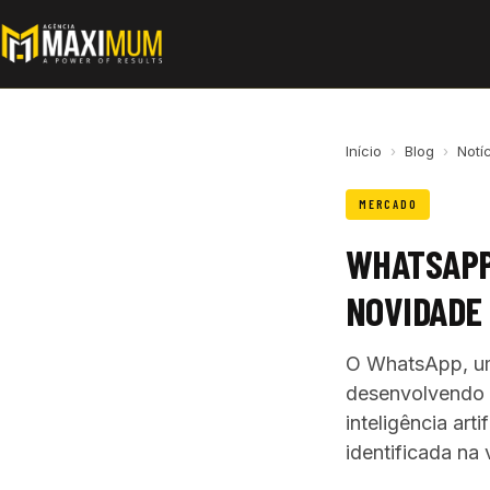
Início
›
Blog
›
Notí
MERCADO
WHATSAPP
NOVIDADE 
O WhatsApp, um
desenvolvendo u
inteligência art
identificada na