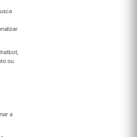
busca
nalizar
chatbot,
nto ou
nar a