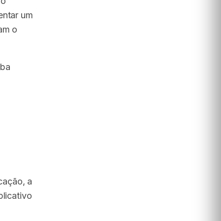
ão
entar um
zam o
aba
cação, a
licativo