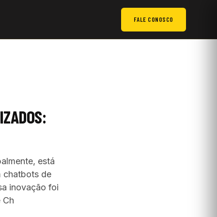
FALE CONOSCO
IZADOS:
almente, está
m chatbots de
ssa inovação foi
e Ch