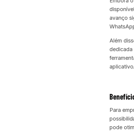
Embora o 
disponíve
avanço si
WhatsApp 
Além diss
dedicada 
ferramenta
aplicativo
Benefíci
Para empr
possibili
pode otim