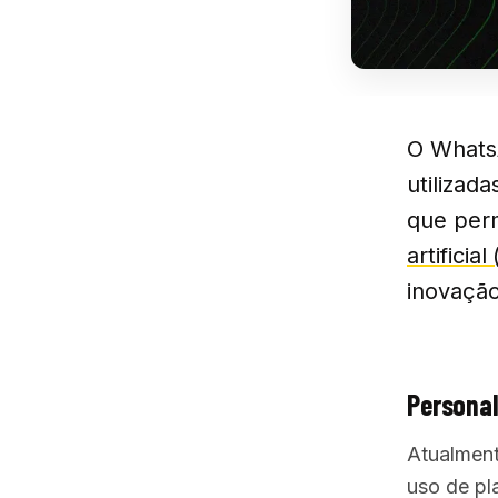
O Whats
utilizad
que perm
artificial 
inovação
Persona
Atualment
uso de pl