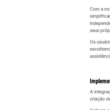
Com a no
simplific
independe
seus própr
Os usuári
escolhend
assistênci
Implemen
A integra
criação de