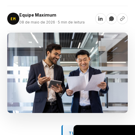
Equipe Maximum
EM
08 de maio de 2026
· 5 min de leitura
TL;DR