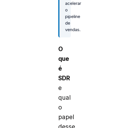
acelerar
o
pipeline
de
vendas.
O
que
é
SDR
e
qual
o
papel
desse