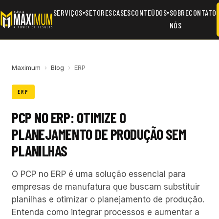
SERVIÇOS
SETORES
CASES
CONTEÚDOS
SOBRE
CONTATO
▾
▾
NÓS
Maximum
›
Blog
›
ERP
ERP
PCP NO ERP: OTIMIZE O
PLANEJAMENTO DE PRODUÇÃO SEM
PLANILHAS
O PCP no ERP é uma solução essencial para
empresas de manufatura que buscam substituir
planilhas e otimizar o planejamento de produção.
Entenda como integrar processos e aumentar a