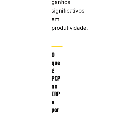
ganhos
significativos
em
produtividade.
O
que
é
PCP
no
ERP
e
por