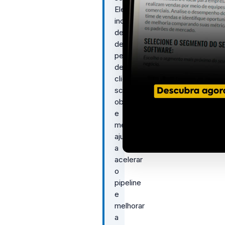
Ele
inclui
definição
de
perfil
de
cliente,
scripts,
objeções
e
métricas,
ajudando
a
acelerar
o
pipeline
e
melhorar
a