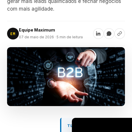
gerar mais leads qualificados e fechar negócios
com mais agilidade.
Equipe Maximum
EM
07 de maio de 2026
· 5 min de leitura
TL;DR