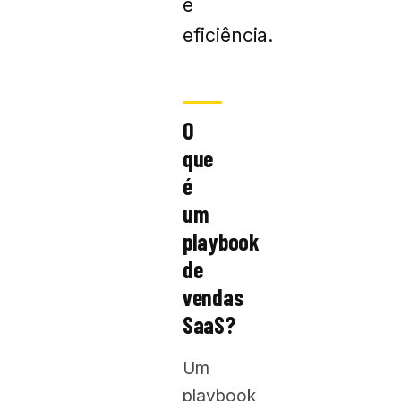
e
eficiência.
O
que
é
um
playbook
de
vendas
SaaS?
Um
playbook