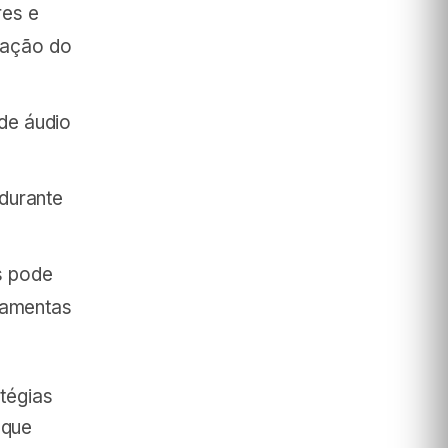
es e
icação do
de áudio
 durante
s pode
ramentas
atégias
 que