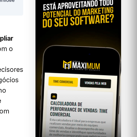
envolve
pliar
m o
ecisores
gócios
no
e
com