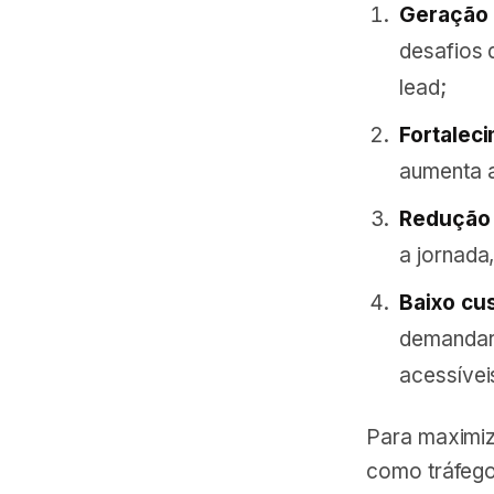
Geração 
desafios d
lead;
Fortalec
aumenta a
Redução 
a jornada
Baixo cu
demandar 
acessívei
Para maximiza
como tráfego