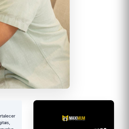
rtalecer
itais,