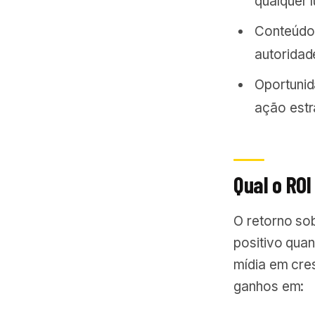
qualquer l
Conteúdo
autoridad
Oportunid
ação estr
Qual o ROI
O retorno so
positivo qua
mídia em cre
ganhos em: