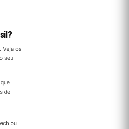
sil?
. Veja os
ao seu
 que
es de
tech ou