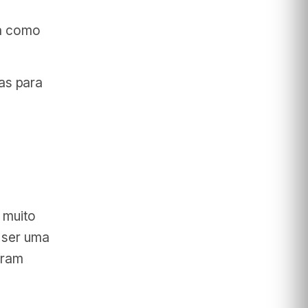
sa como
as para
 muito
a ser uma
eram