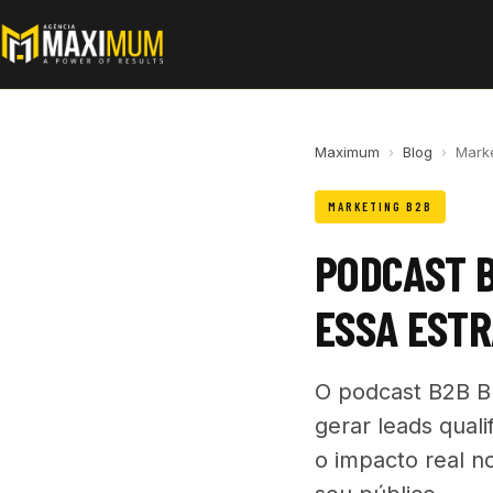
Maximum
›
Blog
›
Mark
MARKETING B2B
PODCAST B
ESSA ESTR
O podcast B2B B
gerar leads qual
o impacto real n