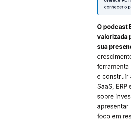
oferece ROI 
conhecer o p
O podcast B
valorizada
sua presenç
cresciment
ferramenta 
e construir
SaaS, ERP e
sobre inves
apresentar 
foco em res