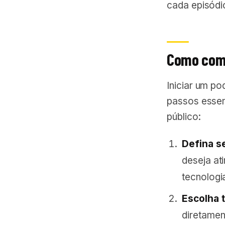
cada episódi
Como come
Iniciar um p
passos essenc
público:
Defina se
deseja at
tecnologi
Escolha 
diretamen