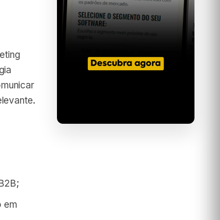
eting
gia
omunicar
levante.
 B2B;
o em