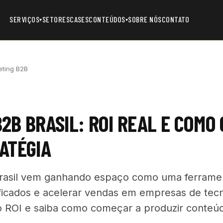
SERVIÇOS
SETORES
CASES
CONTEÚDOS
SOBRE NÓS
CONTATO
▾
▾
eting B2B
2B BRASIL: ROI REAL E COMO
ATÉGIA
rasil vem ganhando espaço como uma ferramen
ificados e acelerar vendas em empresas de tec
o ROI e saiba como começar a produzir conteú