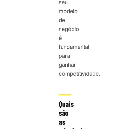
seu
modelo
de
negócio
é
fundamental
para
ganhar
competitividade.
Quais
são
as