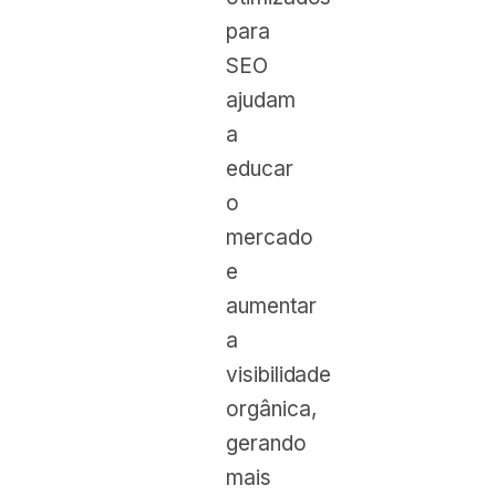
para
SEO
ajudam
a
educar
o
mercado
e
aumentar
a
visibilidade
orgânica,
gerando
mais