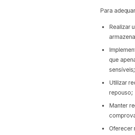
Para adequar
Realizar
armazena
Implement
que apena
sensíveis
Utilizar 
repouso;
Manter re
comprova
Oferecer 