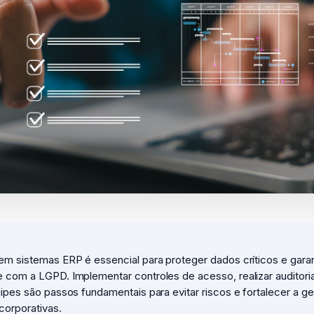
m sistemas ERP é essencial para proteger dados críticos e garan
 com a LGPD. Implementar controles de acesso, realizar auditori
ipes são passos fundamentais para evitar riscos e fortalecer a g
corporativas.