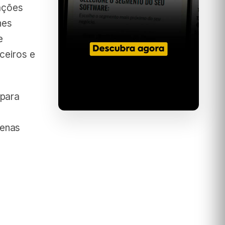
mações
hes
e
ceiros e
 para
penas