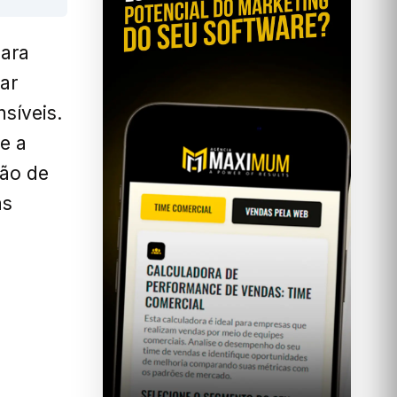
para
ar
síveis.
e a
ção de
as