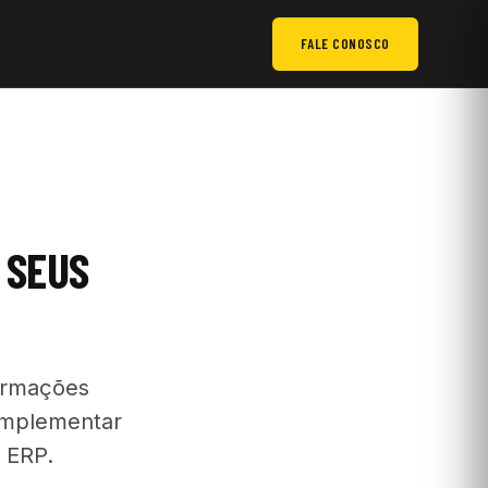
FALE CONOSCO
 SEUS
ormações
 implementar
e ERP.