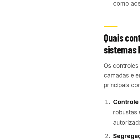
como ace
Quais con
sistemas
Os controles
camadas e en
principais co
Controle
robustas 
autorizad
Segregaç