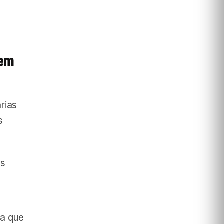
 em
rias
s
as
ra que