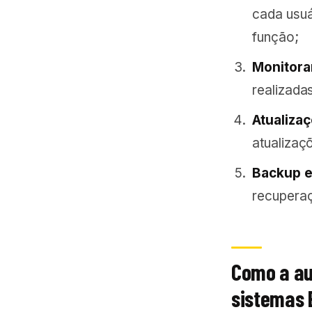
cada usuá
função;
Monitora
realizada
Atualiza
atualizaçõ
Backup e
recuperaç
Como a au
sistemas