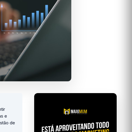
tir
as e
estão de