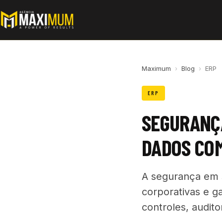
Maximum
›
Blog
›
ERP
ERP
SEGURANÇA
DADOS COM
A segurança em 
corporativas e 
controles, audit