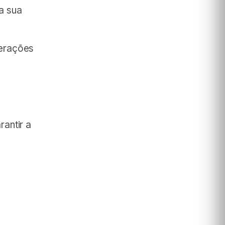
a sua
perações
rantir a