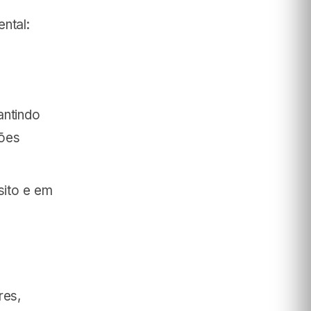
ntal:
antindo
ções
sito e em
res,