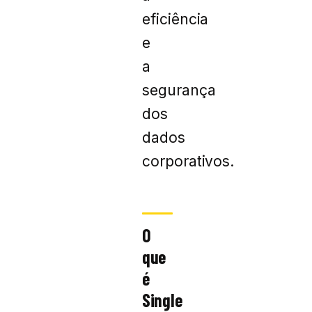
eficiência
e
a
segurança
dos
dados
corporativos.
O
que
é
Single