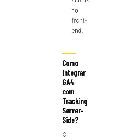
scripts
no
front-
end.
Como
Integrar
GA4
com
Tracking
Server-
Side?
O