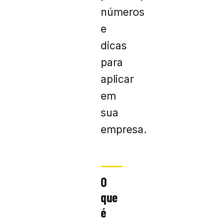
números
e
dicas
para
aplicar
em
sua
empresa.
O
que
é