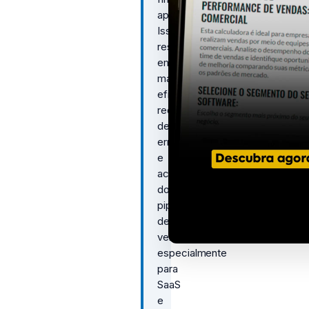
aprimorado.
Isso
resulta
em
maior
eficiência,
redução
de
erros
e
aceleração
do
pipeline
de
vendas,
especialmente
para
SaaS
e