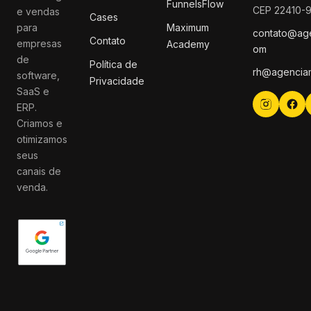
FunnelsFlow
CEP 22410-
e vendas
Cases
para
Maximum
contato@ag
Contato
empresas
Academy
om
de
Política de
rh@agencia
software,
Privacidade
SaaS e
ERP.
Criamos e
otimizamos
seus
canais de
venda.