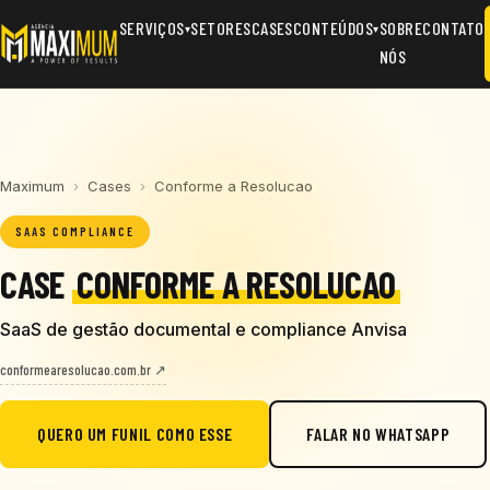
SERVIÇOS
SETORES
CASES
CONTEÚDOS
SOBRE
CONTATO
▾
▾
NÓS
Maximum
›
Cases
›
Conforme a Resolucao
SAAS COMPLIANCE
CASE
CONFORME A RESOLUCAO
SaaS de gestão documental e compliance Anvisa
conformearesolucao.com.br ↗
QUERO UM FUNIL COMO ESSE
FALAR NO WHATSAPP