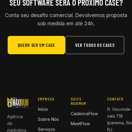
SEU SOFTWARE SERÁ O PRÓXIMO CASE?
Conta seu desafio comercial. Devolvemos proposta
sob medida em até 24h.
QUERO SER UM CASE
VER TODOS OS CASES
EMPRESA
SUITE
CONTATO
MAXIMUM
Início
R. Visconde 
CadenceFlow
sala 718
Agência
Sobre Nós
Ipanema, Rio
de
MeetFlow
Serviços
RJ
marketing