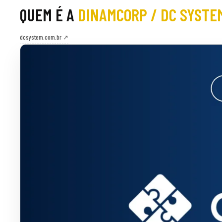
QUEM É A
DINAMCORP / DC SYSTE
dcsystem.com.br ↗