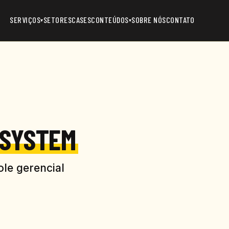
SERVIÇOS
SETORES
CASES
CONTEÚDOS
SOBRE NÓS
CONTATO
▾
▾
 SYSTEM
ole gerencial