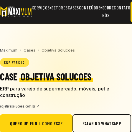
SERVIÇOS
SETORES
CASES
CONTEÚDOS
SOBRE
CONTATO
▾
▾
NÓS
Maximum
›
Cases
›
Objetiva Solucoes
ERP VAREJO
CASE
OBJETIVA SOLUCOES
ERP para varejo de supermercado, móveis, pet e
construção
objetivasolucoes.com.br ↗
QUERO UM FUNIL COMO ESSE
FALAR NO WHATSAPP