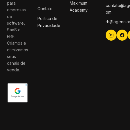
para
Maximum
contato@ag
Contato
empresas
Academy
om
de
Política de
rh@agencia
software,
Privacidade
SaaS e
ERP.
Criamos e
otimizamos
seus
canais de
venda.