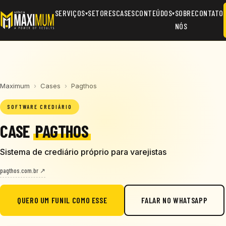
SERVIÇOS
SETORES
CASES
CONTEÚDOS
SOBRE
CONTATO
▾
▾
NÓS
Maximum
›
Cases
›
Pagthos
SOFTWARE CREDIÁRIO
CASE
PAGTHOS
Sistema de crediário próprio para varejistas
pagthos.com.br ↗
QUERO UM FUNIL COMO ESSE
FALAR NO WHATSAPP