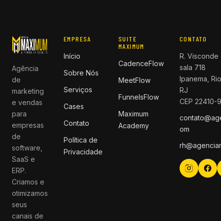
EMPRESA
SUITE
CONTATO
MAXIMUM
Início
R. Visconde 
CadenceFlow
sala 718
Agência
Sobre Nós
Ipanema, Rio
de
MeetFlow
Serviços
RJ
marketing
FunnelsFlow
CEP 22410-
e vendas
Cases
para
Maximum
contato@ag
Contato
empresas
Academy
om
de
Política de
rh@agencia
software,
Privacidade
SaaS e
ERP.
Criamos e
otimizamos
seus
canais de