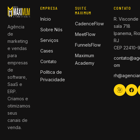
EMPRESA
SUITE
CONTATO
MAXIMUM
Início
R. Visconde 
CadenceFlow
sala 718
Agência
Sobre Nós
Ipanema, Rio
de
MeetFlow
Serviços
RJ
marketing
FunnelsFlow
CEP 22410-
e vendas
Cases
para
Maximum
contato@ag
Contato
empresas
Academy
om
de
Política de
rh@agencia
software,
Privacidade
SaaS e
ERP.
Criamos e
otimizamos
seus
canais de
venda.