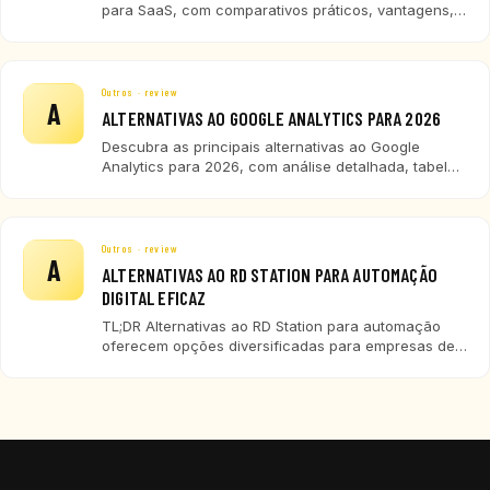
para SaaS, com comparativos práticos, vantagens,
desvantagens e recomendações para diferentes
perfis de empresas de tecnologia.
Outros · review
A
ALTERNATIVAS AO GOOGLE ANALYTICS PARA 2026
Descubra as principais alternativas ao Google
Analytics para 2026, com análise detalhada, tabela
comparativa e recomendações para empresas de
tecnologia, SaaS e ERP.
Outros · review
A
ALTERNATIVAS AO RD STATION PARA AUTOMAÇÃO
DIGITAL EFICAZ
TL;DR Alternativas ao RD Station para automação
oferecem opções diversificadas para empresas de
tecnologia em 2026. HubSpot, Brevo,
ActiveCampaign, Mailchimp e CadenceFlow são
destaques, cada um com características próprias
para diferentes portes e necessidades. Avaliar
custo, integração e recursos