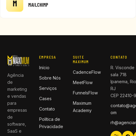
M
MAILCHIMP
EMPRESA
SUITE
CONTATO
MAXIMUM
Início
R. Visconde 
CadenceFlow
sala 718
Agência
Sobre Nós
Ipanema, Rio
de
MeetFlow
Serviços
RJ
marketing
FunnelsFlow
CEP 22410-
e vendas
Cases
para
Maximum
contato@ag
Contato
empresas
Academy
om
de
Política de
rh@agencia
software,
Privacidade
SaaS e