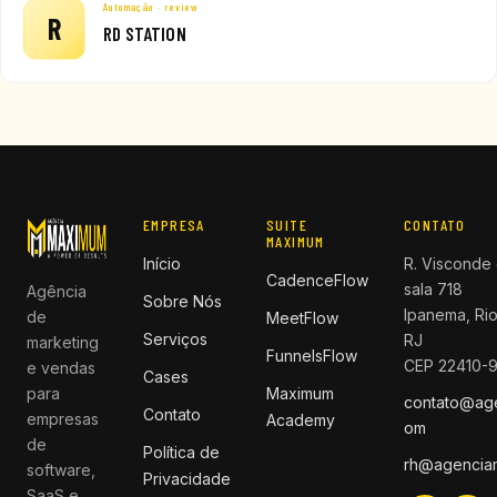
Automação · review
R
RD STATION
EMPRESA
SUITE
CONTATO
MAXIMUM
Início
R. Visconde 
CadenceFlow
sala 718
Agência
Sobre Nós
Ipanema, Rio
de
MeetFlow
Serviços
RJ
marketing
FunnelsFlow
CEP 22410-
e vendas
Cases
para
Maximum
contato@ag
Contato
empresas
Academy
om
de
Política de
rh@agencia
software,
Privacidade
SaaS e