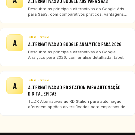
ALTERNATIVAS AO GOOGLE ADS PARA SAAS
Descubra as principais alternativas ao Google Ads
para SaaS, com comparativos práticos, vantagens,
desvantagens e recomendações para diferentes
perfis de empresas de tecnologia.
Outros · review
A
ALTERNATIVAS AO GOOGLE ANALYTICS PARA 2026
Descubra as principais alternativas ao Google
Analytics para 2026, com análise detalhada, tabela
comparativa e recomendações para empresas de
tecnologia, SaaS e ERP.
Outros · review
A
ALTERNATIVAS AO RD STATION PARA AUTOMAÇÃO
DIGITAL EFICAZ
TL;DR Alternativas ao RD Station para automação
oferecem opções diversificadas para empresas de
tecnologia em 2026. HubSpot, Brevo,
ActiveCampaign, Mailchimp e CadenceFlow são
destaques, cada um com características próprias
para diferentes portes e necessidades. Avaliar
custo, integração e recursos