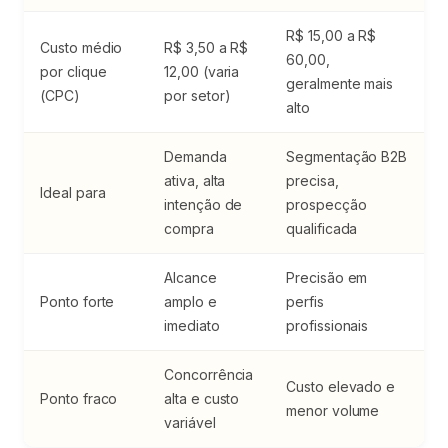
R$ 15,00 a R$
Custo médio
R$ 3,50 a R$
60,00,
por clique
12,00 (varia
geralmente mais
(CPC)
por setor)
alto
Demanda
Segmentação B2B
ativa, alta
precisa,
Ideal para
intenção de
prospecção
compra
qualificada
Alcance
Precisão em
Ponto forte
amplo e
perfis
imediato
profissionais
Concorrência
Custo elevado e
Ponto fraco
alta e custo
menor volume
variável