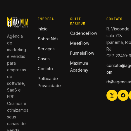
EMPRESA
SUITE
CONTATO
MAXIMUM
Início
R. Visconde 
CadenceFlow
sala 718
Agência
Sobre Nós
Ipanema, Rio
de
MeetFlow
Serviços
RJ
marketing
FunnelsFlow
CEP 22410-
e vendas
Cases
para
Maximum
contato@ag
Contato
empresas
Academy
om
de
Política de
rh@agencia
software,
Privacidade
SaaS e
ERP.
Criamos e
otimizamos
seus
canais de
venda.