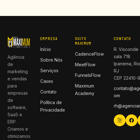
EMPRESA
SUITE
CONTATO
MAXIMUM
Início
R. Visconde 
CadenceFlow
sala 718
Agência
Sobre Nós
Ipanema, Rio
de
MeetFlow
Serviços
RJ
marketing
FunnelsFlow
CEP 22410-
e vendas
Cases
para
Maximum
contato@ag
Contato
empresas
Academy
om
de
Política de
rh@agencia
software,
Privacidade
SaaS e
ERP.
Criamos e
otimizamos