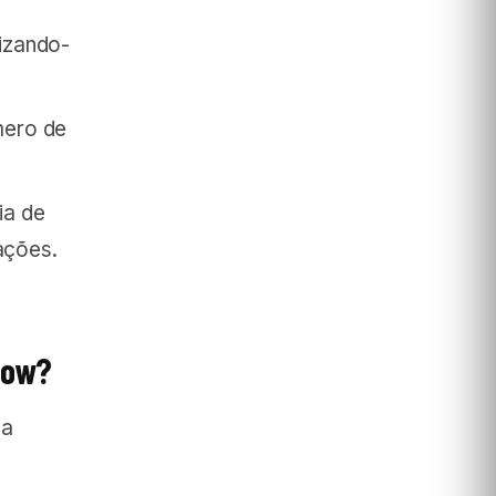
izando-
mero de
ia de
ações.
low?
da