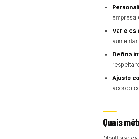
Personal
empresa e
Varie os 
aumentar 
Defina in
respeitan
Ajuste c
acordo c
Quais mét
Monitorar os 