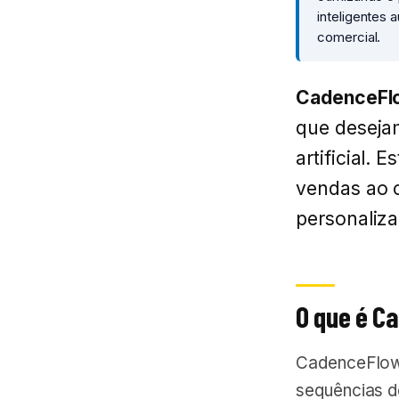
inteligentes 
comercial.
CadenceFlo
que deseja
artificial. 
vendas ao 
personaliza
O que é C
CadenceFlow 
sequências d