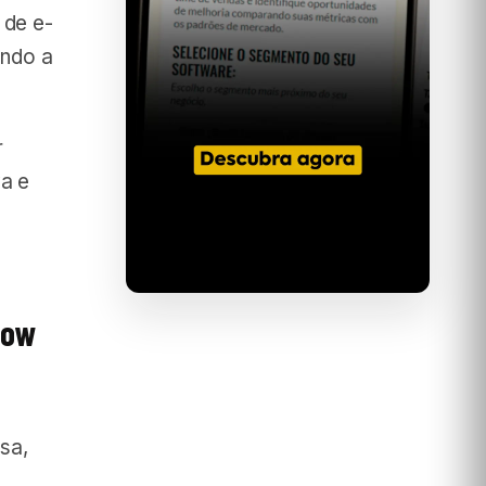
 de e-
ando a
r
a e
low
sa,