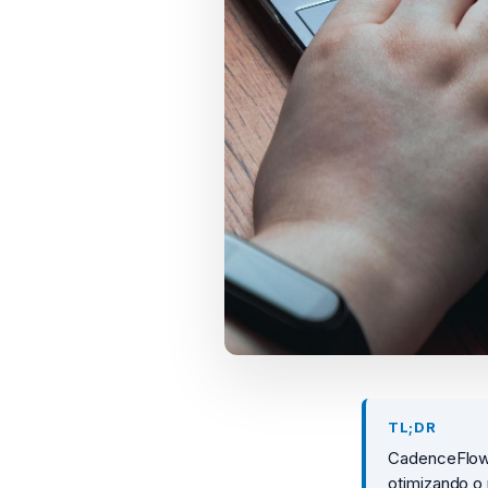
TL;DR
CadenceFlow t
otimizando o