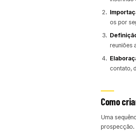
Importaç
os por se
Definiçã
reuniões 
Elaboraç
contato, 
Como cria
Uma sequênci
prospecção. V