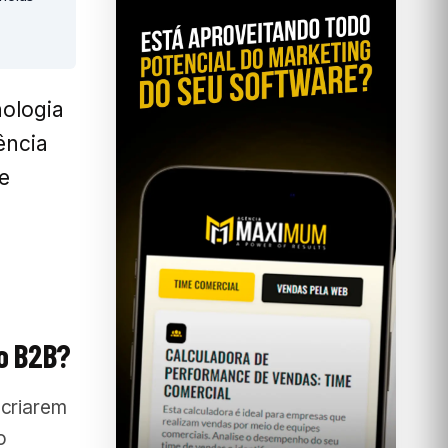
nologia
ência
de
o B2B?
 criarem
o