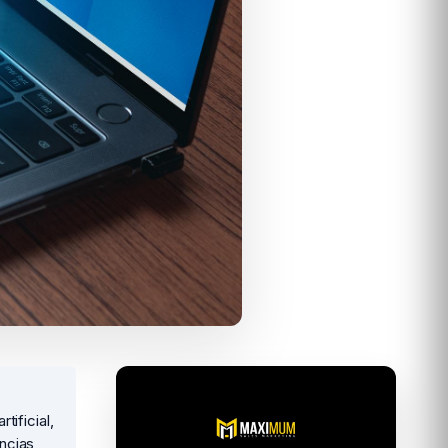
ificial,
ncias