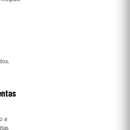
dos.
entas
o a
itas