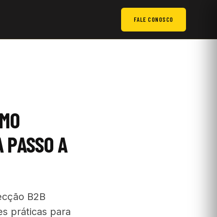
FALE CONOSCO
OMO
A PASSO A
pecção B2B
es práticas para