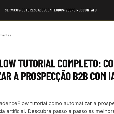
SERVIÇOS
SETORES
CASES
CONTEÚDOS
SOBRE NÓS
CONTATO
▾
▾
amentas
LOW TUTORIAL COMPLETO: C
AR A PROSPECÇÃO B2B COM I
adenceFlow tutorial como automatizar a pros
ia artificial. Descubra passo a passo as melhor