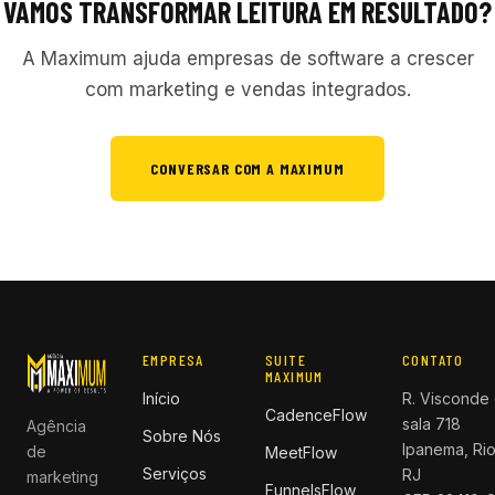
VAMOS TRANSFORMAR LEITURA EM RESULTADO?
A Maximum ajuda empresas de software a crescer
com marketing e vendas integrados.
CONVERSAR COM A MAXIMUM
EMPRESA
SUITE
CONTATO
MAXIMUM
Início
R. Visconde 
CadenceFlow
sala 718
Agência
Sobre Nós
Ipanema, Rio
de
MeetFlow
Serviços
RJ
marketing
FunnelsFlow