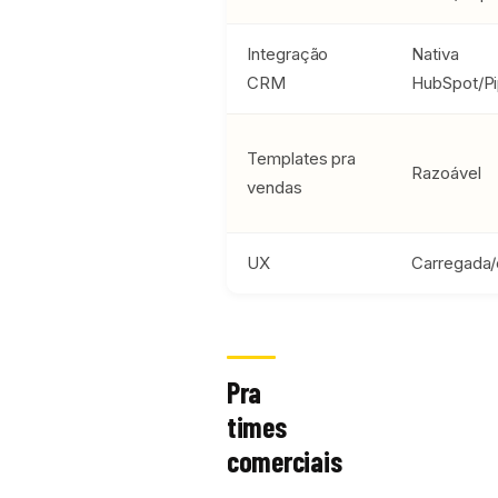
Integração
Nativa
CRM
HubSpot/Pi
Templates pra
Razoável
vendas
UX
Carregada
Pra
times
comerciais