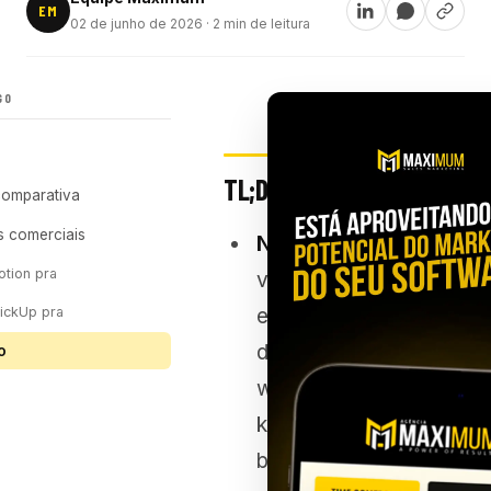
EM
02 de junho de 2026
· 2 min de leitura
GO
TL;DR
comparativa
s comerciais
Notion
tion pra
vence
ickUp pra
em:
documentação,
o
wiki,
knowledge
base,