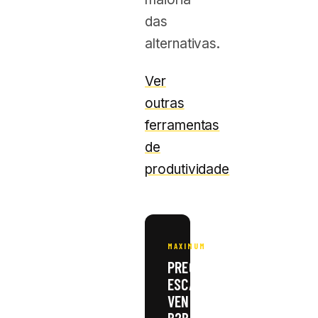
das
alternativas.
Ver
outras
ferramentas
de
produtividade
MAXIMUM
PRECISA
ESCALAR
VENDAS