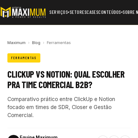
SERVIÇOS
SETORES
CASES
CONTEÚDOS
SOBRE 
▾
▾
Maximum
›
Blog
›
Ferramentas
FERRAMENTAS
CLICKUP VS NOTION: QUAL ESCOLHER
PRA TIME COMERCIAL B2B?
Comparativo prático entre ClickUp e Notion
focado em times de SDR, Closer e Gestão
Comercial.
Equipe Maximum