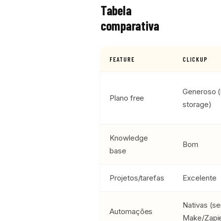
Tabela
comparativa
FEATURE
CLICKUP
Generoso (l
Plano free
storage)
Knowledge
Bom
base
Projetos/tarefas
Excelente
Nativas (s
Automações
Make/Zapie