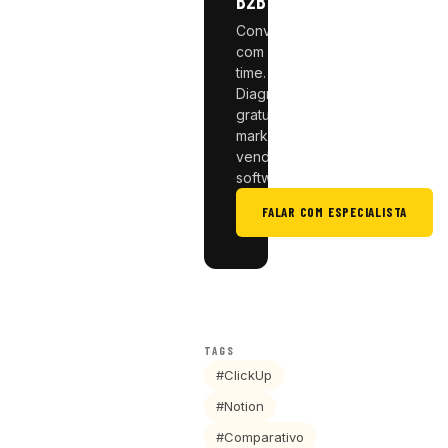
B2B?
Conversa
com nosso
time.
Diagnóstico
gratuito de
marketing e
vendas pra
software.
FALAR COM ESPECIALISTA
TAGS
#ClickUp
#Notion
#Comparativo