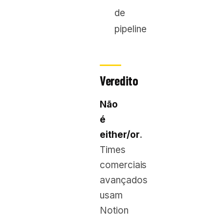
de
pipeline
Veredito
Não
é
either/or
.
Times
comerciais
avançados
usam
Notion