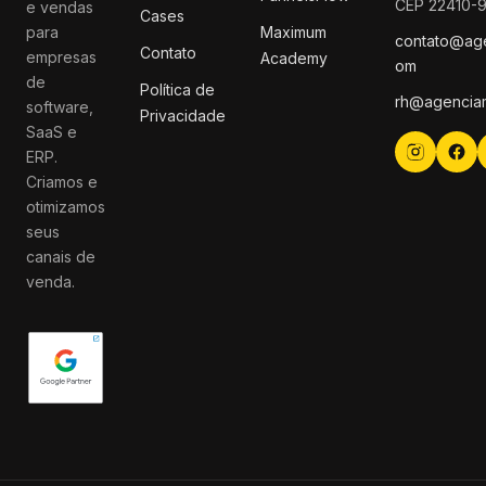
CEP 22410-
e vendas
Cases
para
Maximum
contato@ag
Contato
empresas
Academy
om
de
Política de
rh@agencia
software,
Privacidade
SaaS e
ERP.
Criamos e
otimizamos
seus
canais de
venda.