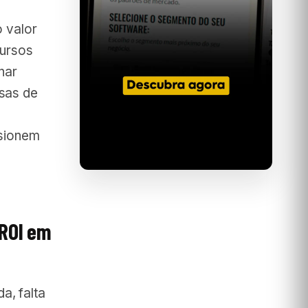
o valor
cursos
nar
sas de
lsionem
 ROI em
a, falta