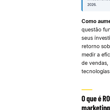
2026.
Como aumen
questão fu
seus invest
retorno sob
medir a efi
de vendas,
tecnologias
O que é R
marketin