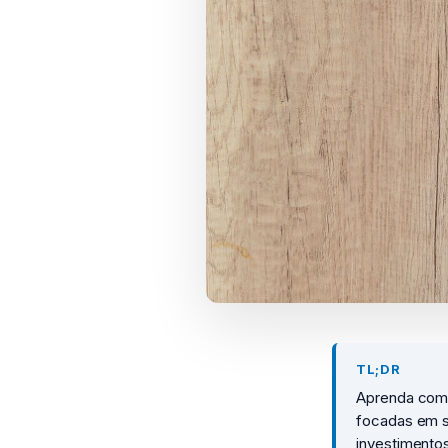
TL;DR
Aprenda como
focadas em s
investimento