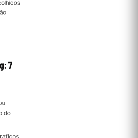
colhidos
não
g: 7
ou
o do
áficos,