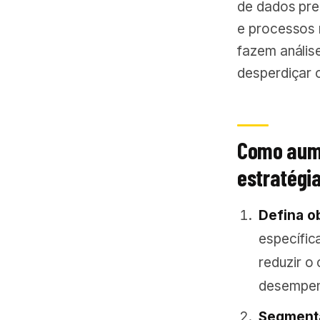
de dados pre
e processos 
fazem anális
desperdiçar 
Como aume
estratégi
Defina o
específic
reduzir o
desempenh
Segmenta