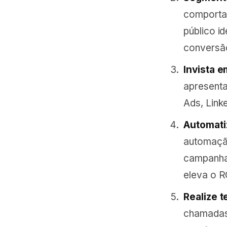
comportam
público i
conversã
Invista e
apresenta
Ads, Link
Automatiz
automaçã
campanhas
eleva o R
Realize t
chamadas,