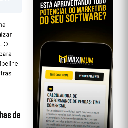
ma
izar
. O
 para
ipeline
tras
nhas de