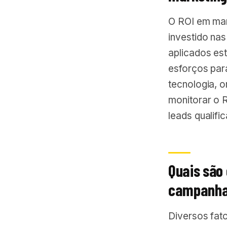
O ROI em mark
investido na
aplicados es
esforços par
tecnologia, 
monitorar o R
leads qualif
Quais são
campanha
Diversos fat