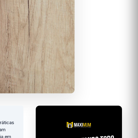
ráticas
zam
gia em