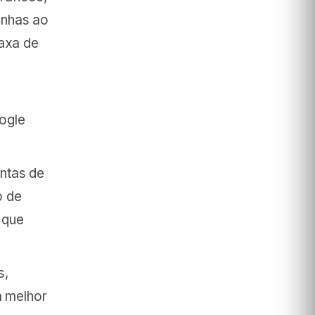
anhas ao
taxa de
ogle
ntas de
o de
 que
s,
a melhor