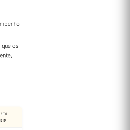
sempenho
r que os
ente,
USTO
ÉDIO