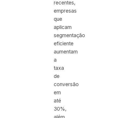
recentes,
empresas
que
aplicam
segmentação
eficiente
aumentam
a
taxa
de
conversão
em
até
30%,
além