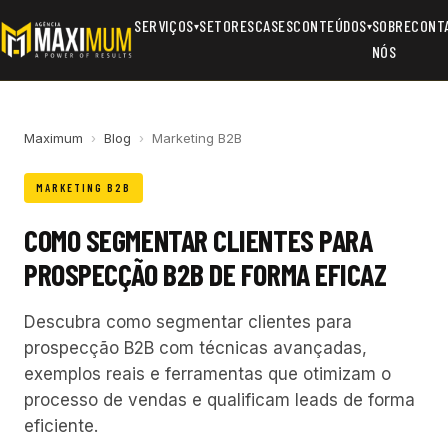
SERVIÇOS
SETORES
CASES
CONTEÚDOS
SOBRE
CONT
▾
▾
NÓS
Maximum
›
Blog
›
Marketing B2B
MARKETING B2B
COMO SEGMENTAR CLIENTES PARA
PROSPECÇÃO B2B DE FORMA EFICAZ
Descubra como segmentar clientes para
prospecção B2B com técnicas avançadas,
exemplos reais e ferramentas que otimizam o
processo de vendas e qualificam leads de forma
eficiente.