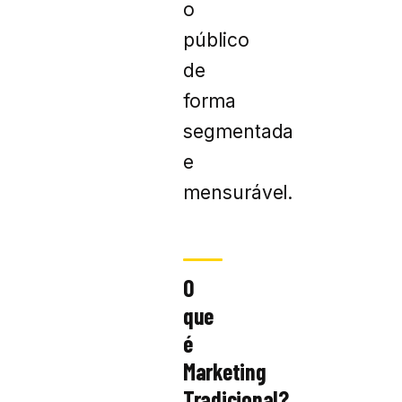
o
público
de
forma
segmentada
e
mensurável.
O
que
é
Marketing
Tradicional?