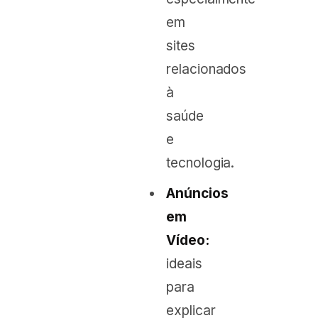
em
sites
relacionados
à
saúde
e
tecnologia.
Anúncios
em
Vídeo:
ideais
para
explicar