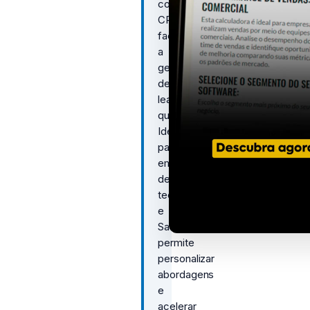
com
CRM,
facilitando
a
geração
de
leads
qualificados.
Ideal
para
empresas
de
tecnologia
e
SaaS,
permite
personalizar
abordagens
e
acelerar