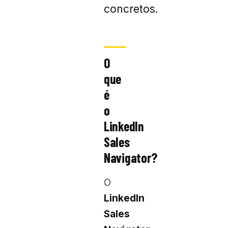
concretos.
O
que
é
o
LinkedIn
Sales
Navigator?
O
LinkedIn
Sales