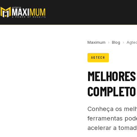
Maximum
›
Blog
›
Agte
AGTECH
MELHORES 
COMPLETO
Conheça os melh
ferramentas pode
acelerar a tomad