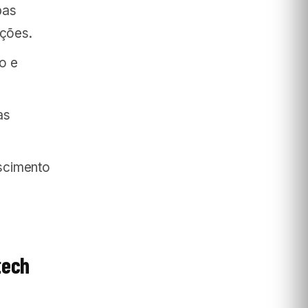
pas
ações.
lo e
as
escimento
tech