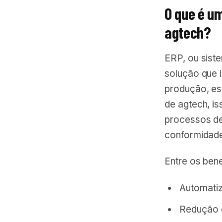
O que é um
agtech?
ERP, ou sist
solução que 
produção, es
de agtech, is
processos de 
conformidade
Entre os ben
Automatiz
Redução d