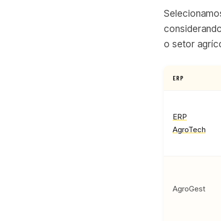
Selecionamos
considerando 
o setor agríc
ERP
ERP
AgroTech
AgroGest