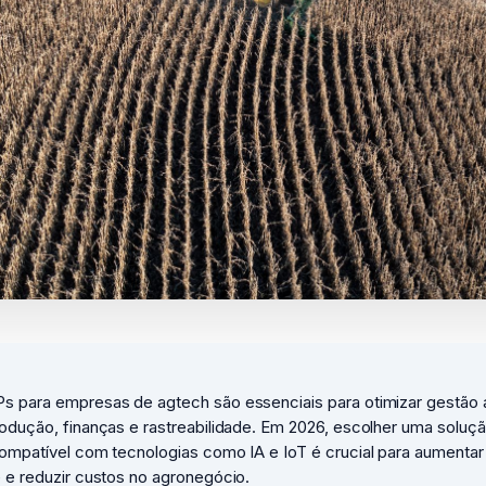
s para empresas de agtech são essenciais para otimizar gestão a
odução, finanças e rastreabilidade. Em 2026, escolher uma soluç
ompatível com tecnologias como IA e IoT é crucial para aumentar
 e reduzir custos no agronegócio.