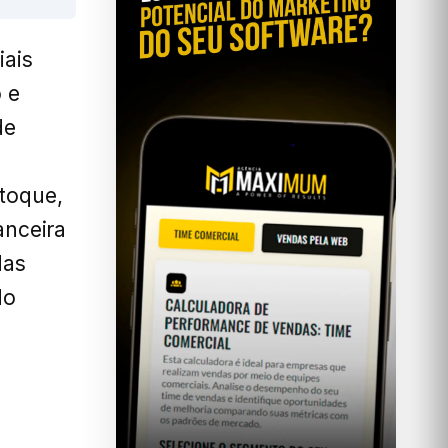
iais
 e
de
toque,
anceira
das
do