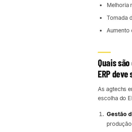
Melhoria 
Tomada de
Aumento d
Quais são
ERP deve 
As agtechs e
escolha do E
Gestão d
produção 