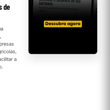
s de
ma
,
mpresas
rícolas,
ilitar a
o.