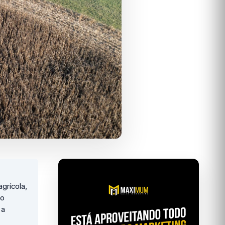
grícola,
ão
 a