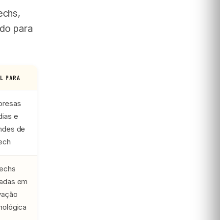
echs,
ado para
AL PARA
resas
ias e
ndes de
ech
echs
adas em
vação
nológica