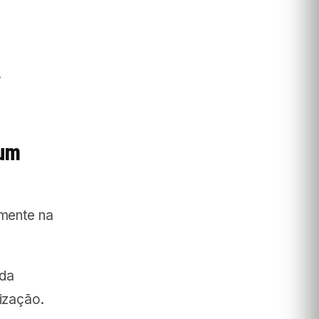
.
 um
amente na
 da
lização.