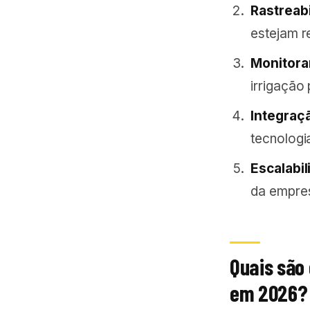
Rastreab
estejam r
Monitora
irrigação 
Integraç
tecnologi
Escalabi
da empres
Quais são
em 2026?