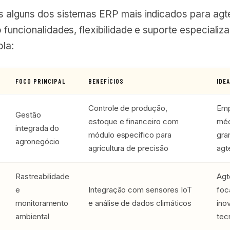
 alguns dos sistemas ERP mais indicados para agt
funcionalidades, flexibilidade e suporte especializ
ola:
FOCO PRINCIPAL
BENEFÍCIOS
IDE
Controle de produção,
Emp
Gestão
estoque e financeiro com
méd
integrada do
módulo específico para
gra
agronegócio
agricultura de precisão
agt
Rastreabilidade
Agt
e
Integração com sensores IoT
foc
monitoramento
e análise de dados climáticos
ino
ambiental
tec